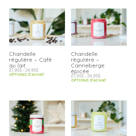
Chandelle
Chandelle
régulière – Café
régulière –
au lait
Canneberge
27,95
$
–
34,95
$
épicée
OPTIONS D'ACHAT
27,95
$
–
34,95
$
OPTIONS D'ACHAT