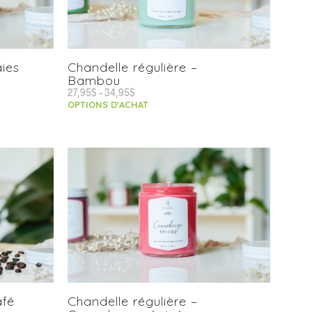
aies
Chandelle régulière –
Bambou
27,95
$
–
34,95
$
OPTIONS D'ACHAT
afé
Chandelle régulière –