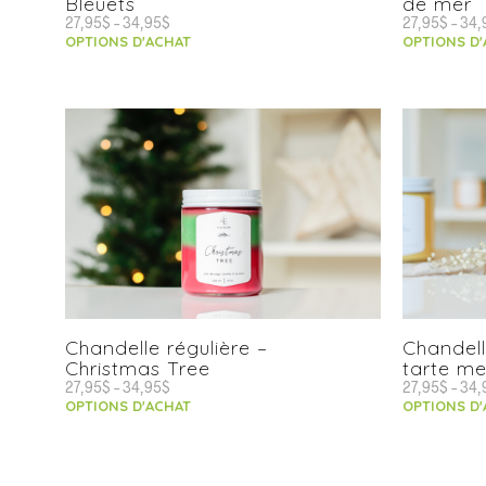
Bleuets
de mer
27,95
$
–
34,95
$
27,95
$
–
34,
OPTIONS D'ACHAT
OPTIONS D
Chandelle régulière –
Chandell
Christmas Tree
tarte me
27,95
$
–
34,95
$
27,95
$
–
34,
OPTIONS D'ACHAT
OPTIONS D