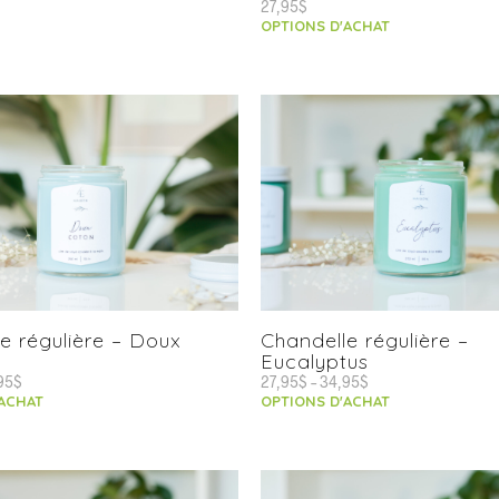
27,95
$
OPTIONS D'ACHAT
e régulière – Doux
Chandelle régulière –
Eucalyptus
95
$
27,95
$
–
34,95
$
'ACHAT
OPTIONS D'ACHAT