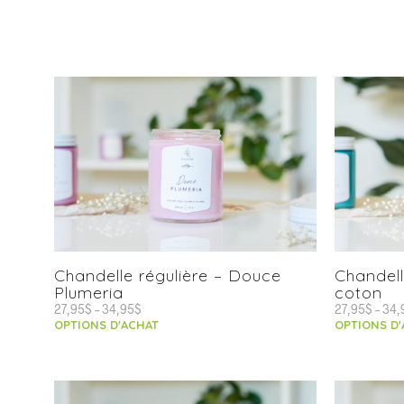
Chandelle régulière – Douce
Chandell
Plumeria
coton
27,95
$
–
34,95
$
27,95
$
–
34,
OPTIONS D'ACHAT
OPTIONS D