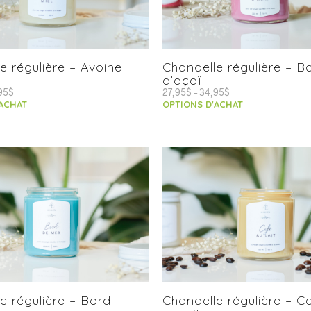
e régulière – Avoine
Chandelle régulière – B
d’açaï
95
$
27,95
$
–
34,95
$
'ACHAT
OPTIONS D'ACHAT
e régulière – Bord
Chandelle régulière – C