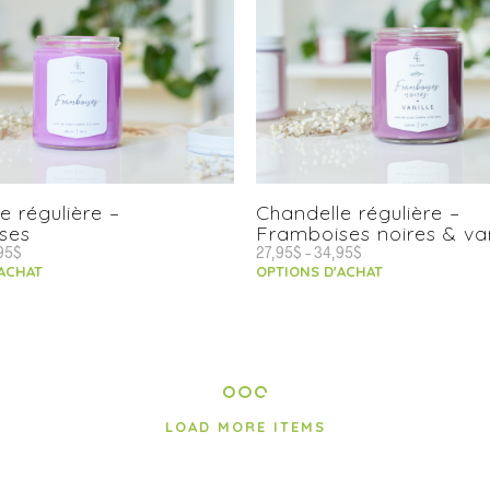
e régulière –
Chandelle régulière –
ses
Framboises noires & van
95
$
27,95
$
–
34,95
$
'ACHAT
OPTIONS D'ACHAT
LOAD MORE ITEMS