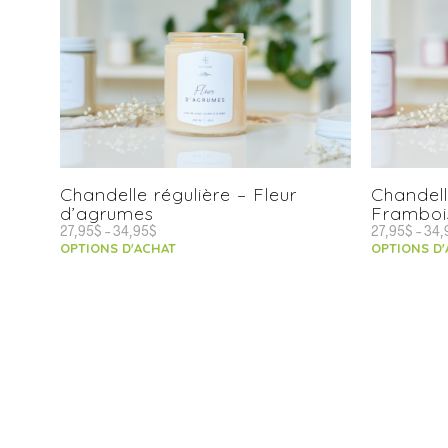
Chandelle régulière – Fleur
Chandell
d’agrumes
Framboi
27,95
$
–
34,95
$
27,95
$
–
34,
OPTIONS D'ACHAT
OPTIONS D