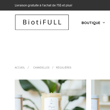
Livraison gratuite à l'achat de 75$ et plus!
BOUTIQUE
ACCUEIL
/
CHANDELLES
/
RÉGULIÈRES