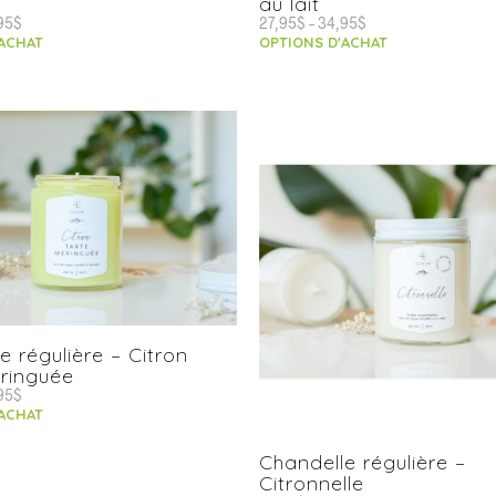
au lait
95
$
27,95
$
–
34,95
$
'ACHAT
OPTIONS D'ACHAT
e régulière – Citron
ringuée
95
$
'ACHAT
Chandelle régulière –
Citronnelle